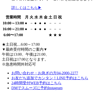
詳しくはこちら▶
営業時間
月
火
水
木
金
土
日
祝
10:00～13:00
●
－
●
●
●
－
－
－
16:00～21:00
●
－
●
●
●
－
－
－
6:00〜17:00
★
★
★
★土日祝…6:00～17:00
▼最終受付時間のご案内▼
午前は13:00、午後は21:00、
土日祝は17:00となります。
※急患時間外対応可
お問い合わせ・お急ぎの方
04-2000-2277
お友だち追加でカンタン！
LINE予約
は
こちら
24時間受付
WEB予約
は
こちら
DMでスムーズに予約
Instagram