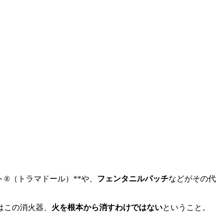
®（トラマドール）**や、
フェンタニルパッチ
などがその代
はこの消火器、
火を根本から消すわけではない
ということ。