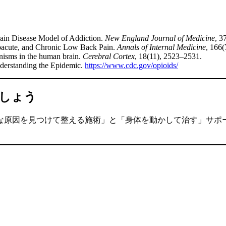
ain Disease Model of Addiction.
New England Journal of Medicine
, 3
ubacute, and Chronic Low Back Pain.
Annals of Internal Medicine
, 166(
anisms in the human brain.
Cerebral Cortex
, 18(11), 2523–2531.
nderstanding the Epidemic.
https://www.cdc.gov/opioids/
しょう
な原因を見つけて整える施術」と「身体を動かして治す」サポ