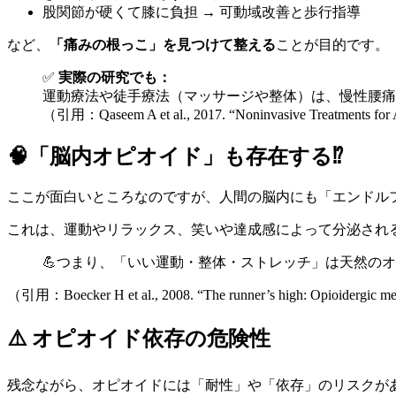
股関節が硬くて膝に負担 → 可動域改善と歩行指導
など、
「痛みの根っこ」を見つけて整える
ことが目的です。
✅
実際の研究でも：
運動療法や徒手療法（マッサージや整体）は、慢性腰痛
（引用：Qaseem A et al., 2017. “Noninvasive Treatments for A
🧠「脳内オピオイド」も存在する⁉︎
ここが面白いところなのですが、人間の脳内にも「エンドルフィ
これは、運動やリラックス、笑いや達成感によって分泌され
💪つまり、「いい運動・整体・ストレッチ」は天然の
（引用：Boecker H et al., 2008. “The runner’s high: Opioidergic me
⚠️ オピオイド依存の危険性
残念ながら、オピオイドには「耐性」や「依存」のリスクが