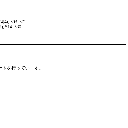
74(4), 363–371.
7), 514–530.
ートを行っています。