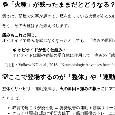
🔁「火種」が残ったままだとどうなる
例えば、部屋で火事が起きて、煙を出している火種があるの
そう、その火種はまた燃え出します。
痛みもこれと同じ。
オピオイドで痛みを感じなくなったとしても、「痛みの原因
🧠
オピオイドが働く仕組み：
オピオイドは脳や脊髄の受容体に作用して、痛みの「感
（引用：Volkow ND et al., 2016. “Neurobiologic Advances from the 
💡ここで登場するのが「整体」や「運
整体やリハビリ・運動療法は、
火の原因＝痛みの根っこ
にア
たとえば、
猫背で肩こりが慢性化 → 姿勢改善の運動 + 筋膜リリー
ぎっくり腰後に動けず筋力低下 → 筋力回復のトレーニ