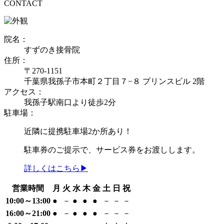
CONTACT
院名：
すずのき接骨院
住所：
〒270-1151
千葉県我孫子市本町２丁目７−８ プリンスビル 2階
アクセス：
我孫子駅南口より徒歩2分
駐車場：
近隣に提携駐車場2か所あり！
駐車券のご提示で、サービス券をお渡しします。
詳しくはこちら▶
営業時間
月
火
水
木
金
土
日
祝
10:00～13:00
●
－
●
●
●
－
－
－
16:00～21:00
●
－
●
●
●
－
－
－