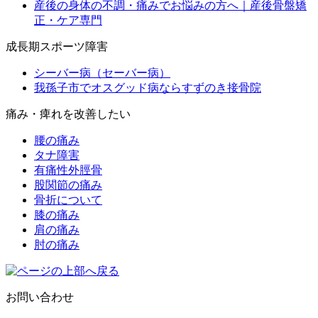
産後の身体の不調・痛みでお悩みの方へ｜産後骨盤矯
正・ケア専門
成長期スポーツ障害
シーバー病（セーバー病）
我孫子市でオスグッド病ならすずのき接骨院
痛み・痺れを改善したい
腰の痛み
タナ障害
有痛性外脛骨
股関節の痛み
骨折について
膝の痛み
肩の痛み
肘の痛み
お問い合わせ